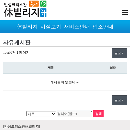
休빌리지
시설보기
서비스안내
입소안내
자유게시판
Total 0건
1 페이지
글쓰기
제목
날짜
게시물이 없습니다.
글쓰기
[안성크리스찬休빌리지]